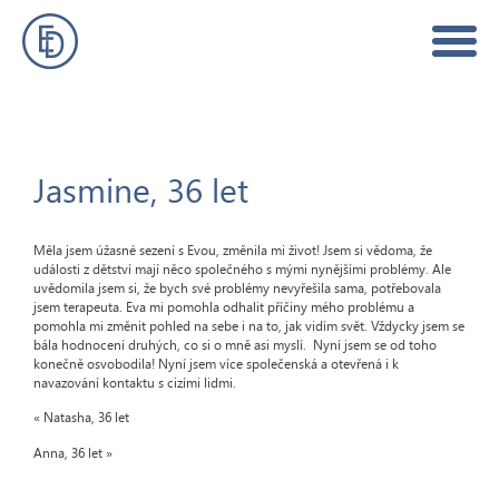
Jasmine, 36 let
Měla jsem úžasné sezení s Evou, změnila mi život! Jsem si vědoma, že
události z dětství mají něco společného s mými nynějšími problémy. Ale
uvědomila jsem si, že bych své problémy nevyřešila sama, potřebovala
jsem terapeuta. Eva mi pomohla odhalit příčiny mého problému a
pomohla mi změnit pohled na sebe i na to, jak vidím svět. Vždycky jsem se
bála hodnocení druhých, co si o mně asi myslí. Nyní jsem se od toho
konečně osvobodila! Nyní jsem více společenská a otevřená i k
navazování kontaktu s cizími lidmi.
«
Natasha, 36 let
Anna, 36 let
»